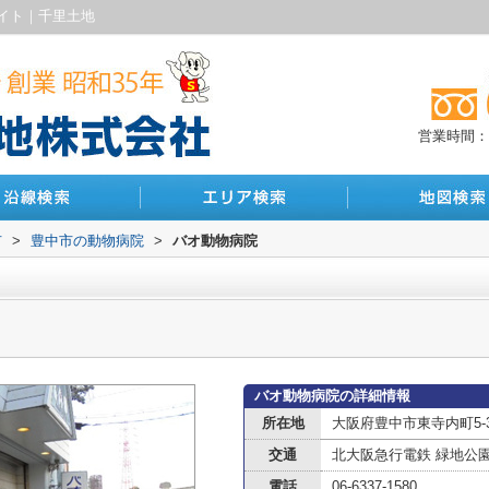
イト｜千里土地
営業時間：10
市
>
豊中市の動物病院
>
バオ動物病院
バオ動物病院の詳細情報
所在地
大阪府豊中市東寺内町5-3
交通
北大阪急行電鉄 緑地公
電話
06-6337-1580