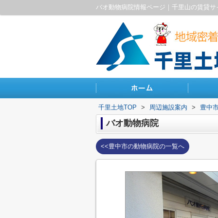
バオ動物病院情報ページ｜千里山の賃貸サ
千里土地TOP
>
周辺施設案内
>
豊中
バオ動物病院
<<豊中市の動物病院の一覧へ