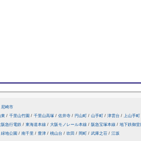
尼崎市
山東
/
千里山竹園
/
千里山高塚
/
佐井寺
/
円山町
/
山手町
/
津雲台
/
上山手町
大阪急行電鉄
/
東海道本線
/
大阪モノレール本線
/
阪急宝塚本線
/
地下鉄御堂
緑地公園
/
南千里
/
豊津
/
桃山台
/
吹田
/
岡町
/
武庫之荘
/
江坂