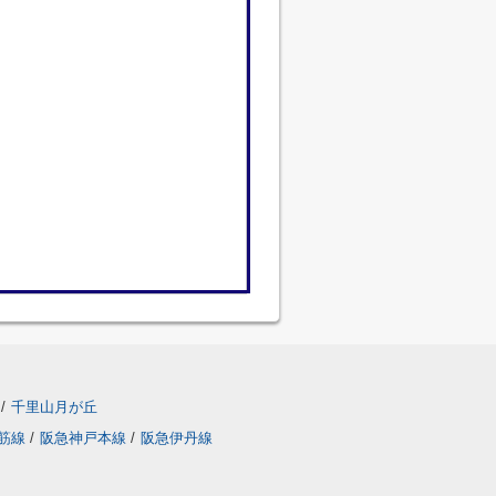
/
千里山月が丘
筋線
/
阪急神戸本線
/
阪急伊丹線