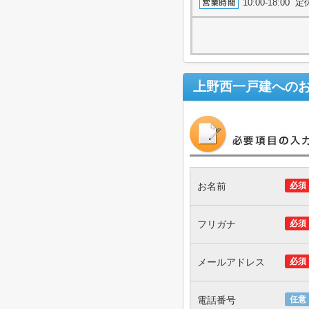
10:00-18:0
上野西一戸建
への
お名前
必須
フリガナ
必須
メールアドレス
必須
電話番号
任意