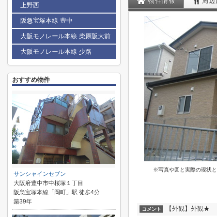
物件情報
周辺
上野西
阪急宝塚本線 豊中
大阪モノレール本線 柴原阪大前
大阪モノレール本線 少路
おすすめ物件
※写真や図と実際の現状と
サンシャインセブン
大阪府豊中市中桜塚１丁目
阪急宝塚本線「岡町」駅 徒歩4分
築39年
【外観】外観★
コメント