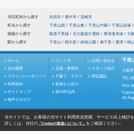
市区町村から探す
吹田市
/
豊中市
/
尼崎市
町名から探す
千里山西
/
千里山東
/
千里山竹園
/
千里山高塚
/
路線から探す
阪急千里線
/
北大阪急行電鉄
/
東海道本線
/
大
駅から探す
千里山
/
関大前
/
緑地公園
/
南千里
/
豊津
/
桃
千里
ホーム
ペット可
お問い合わせ
会社概要
店舗・事務所
スタッフ紹介
大阪府
プライバシーポリシー
戸建て・テラス
周辺施設
TEL:06
利用規約
新婚さん向け
FAX:0
サイトマップ
築10年以内
Copy
All Ri
物件カタログ
当サイトでは、お客様の当サイト利用状況把握、サービス向上検討を目
詳しくは、当社の
をご確認ください。
「Cookieの取扱いについて」