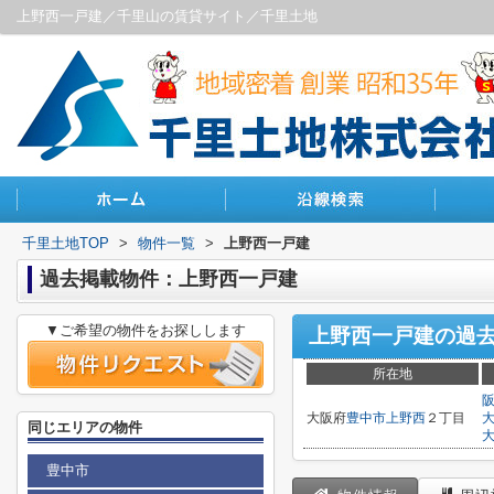
上野西一戸建／千里山の賃貸サイト／千里土地
千里土地TOP
>
物件一覧
>
上野西一戸建
過去掲載物件：上野西一戸建
▼ご希望の物件をお探しします
上野西一戸建
の過
所在地
大阪府
豊中市
上野西
２丁目
同じエリアの物件
豊中市