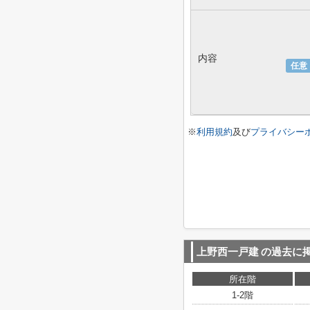
内容
任意
※
利用規約
及び
プライバシー
上野西一戸建
の過去に
所在階
1-2階