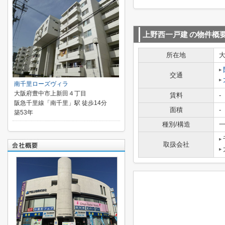
上野西一戸建
の物件概
所在地
交通
南千里ローズヴィラ
大阪府豊中市上新田４丁目
賃料
-
阪急千里線「南千里」駅 徒歩14分
面積
-
築53年
種別/構造
一
取扱会社